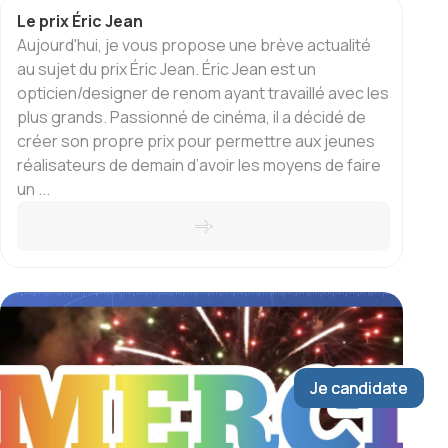
Le prix Éric Jean
Aujourd'hui, je vous propose une brève actualité
au sujet du prix Éric Jean. Éric Jean est un
opticien/designer de renom ayant travaillé avec les
plus grands. Passionné de cinéma, il a décidé de
créer son propre prix pour permettre aux jeunes
réalisateurs de demain d’avoir les moyens de faire
un ...
Je candidate
Je candidate