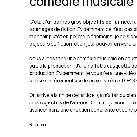
comédie musicale
C'était l'un de mes gros
objectifs de l'année
, f
tournages de fiction. Évidemment ce n'est pas sim
m'en fait plutôt en perdre. Néanmoins, je dois p
objectifs de fiction, et un jour pouvoir en vivre 
Nous allons faire une comédie musicale en court-
suis à la production ! J'ai en effet la casquette
production. Évidemment, je vous ferai une vidéo 
pense sincèrement que le projet va être TOPISS
On arrive à la fin de cet article, ça m'a fait du bi
mes
objectifs
de l'année
! Comme je vous le dis 
avancer dans une direction cohérente et donc p
Romain