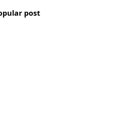
opular post
Les Accessoires
iPhone et
smartphone pour la
vidéo
Comment réussir
votre montage
vidéo