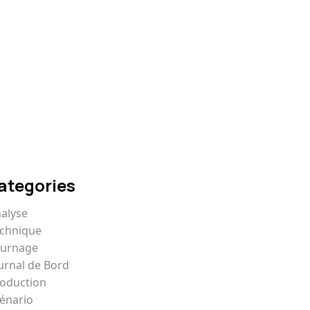
Comment écrire un
scénario qui captive
ategories
alyse
chnique
ournage
urnal de Bord
oduction
énario