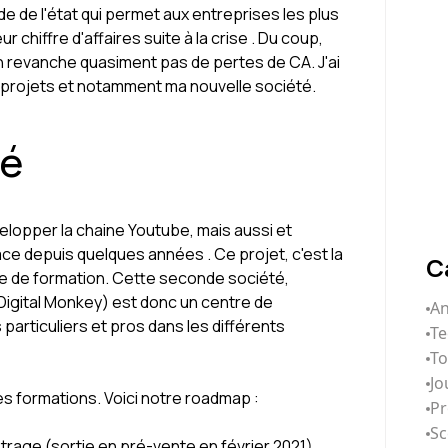
e de l'état qui permet aux entreprises les plus
chiffre d'affaires suite à la crise . Du coup,
en revanche quasiment pas de pertes de CA. J'ai
 projets et notamment ma nouvelle société.
té
lopper la chaine Youtube, mais aussi et
ace depuis quelques années . Ce projet, c'est la
C
re de formation. Cette seconde société,
Digital Monkey) est donc un centre de
An
particuliers et pros dans les différents
Te
T
Jo
es formations. Voici notre roadmap :
Pr
Sc
rage (sortie en pré-vente en février 2021)