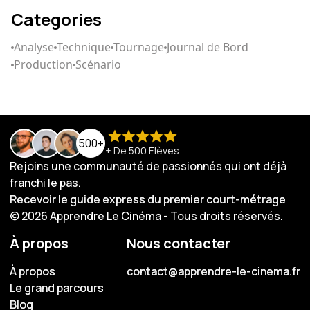
Categories
Analyse
Technique
Tournage
Journal de Bord
Production
Scénario
500+
+ De 500 Élèves
Rejoins une communauté de passionnés qui ont déjà
franchi le pas.
Recevoir le guide express du premier court-métrage
Recevoir le guide express du premier court-métrage
© 2026 Apprendre Le Cinéma - Tous droits réservés.
À propos
Nous contacter
À propos
À propos
contact@apprendre-le-cinema.fr
contact@apprendre-le-cinema.fr
Le grand parcours
Le grand parcours
Blog
Blog