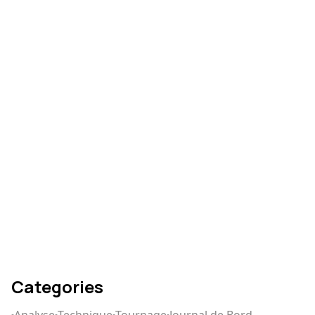
Comment réussir votre
montage vidéo
Comment écrire un
scénario qui captive
Categories