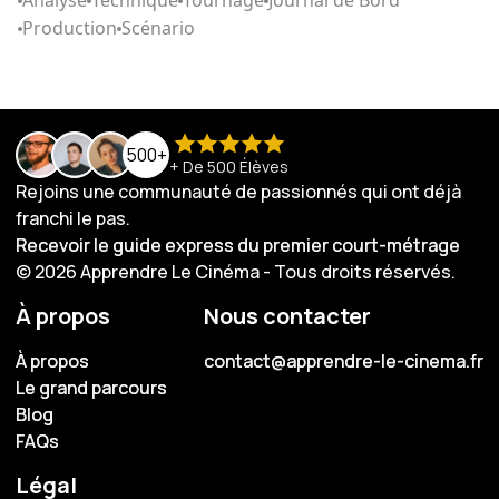
Analyse
Technique
Tournage
Journal de Bord
Production
Scénario
500+
+ De 500 Élèves
Rejoins une communauté de passionnés qui ont déjà
franchi le pas.
Recevoir le guide express du premier court-métrage
Recevoir le guide express du premier court-métrage
© 2026 Apprendre Le Cinéma - Tous droits réservés.
À propos
Nous contacter
À propos
À propos
contact@apprendre-le-cinema.fr
contact@apprendre-le-cinema.fr
Le grand parcours
Le grand parcours
Blog
Blog
FAQs
FAQs
Légal