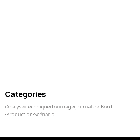
Comment écrire un
scénario qui captive
Categories
Analyse
Technique
Tournage
Journal de Bord
Production
Scénario