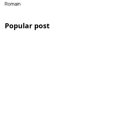
Romain
Popular post
Les Accessoires iPhone
et smartphone pour la
vidéo
Comment réussir votre
montage vidéo