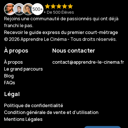
500+
+ De 500 Élèves
Rejoins une communauté de passionnés qui ont déjà
franchi le pas.
Recevoir le guide express du premier court-métrage
Recevoir le guide express du premier court-métrage
© 2026 Apprendre Le Cinéma - Tous droits réservés.
À propos
Nous contacter
À propos
À propos
contact@apprendre-le-cinema.fr
contact@apprendre-le-cinema.fr
Le grand parcours
Le grand parcours
Blog
Blog
FAQs
FAQs
Légal
Politique de confidentialité
Politique de confidentialité
Condition générale de vente et d'utilisation
Condition générale de vente et d'utilisation
Mentions Légales
Mentions Légales