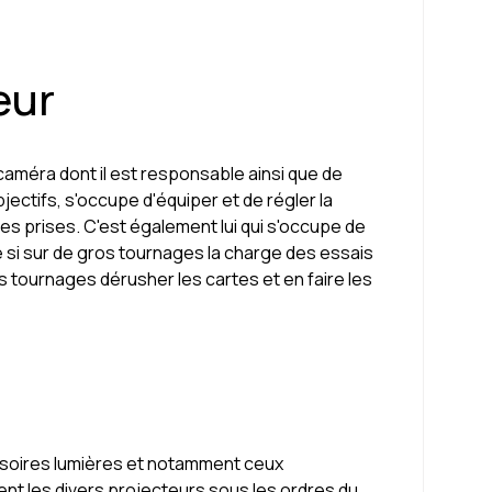
eur
caméra dont il est responsable ainsi que de
jectifs, s'occupe d'équiper et de régler la
les prises. C'est également lui qui s'occupe de
 si sur de gros tournages la charge des essais
its tournages dérusher les cartes et en faire les
ssoires lumières et notamment ceux
acent les divers projecteurs sous les ordres du