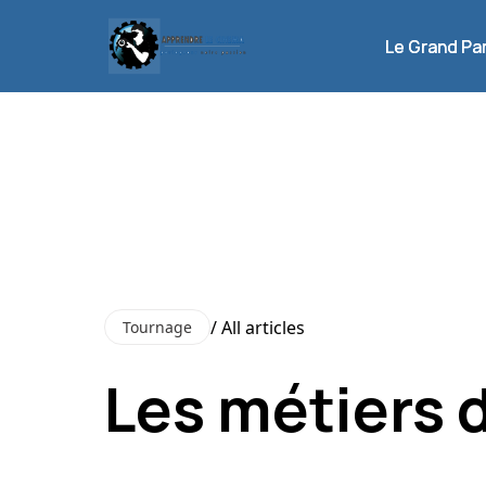
Le Grand Pa
Le Grand Pa
/ All articles
Tournage
Les métiers d