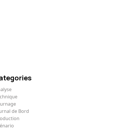
Comment écrire un
scénario qui captive
ategories
alyse
chnique
ournage
urnal de Bord
oduction
énario