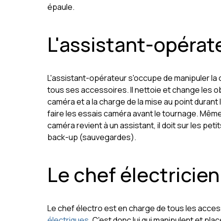
épaule.
L'assistant-opérat
L'assistant-opérateur s'occupe de manipuler la 
tous ses accessoires. Il nettoie et change les ob
caméra et a la charge de la mise au point durant 
faire les essais caméra avant le tournage. Même
caméra revient à un assistant, il doit sur les pet
back-up (sauvegardes).
Le chef électricien
Le chef électro est en charge de tous les acce
électriques
. C'est donc lui qui manipulent et pl