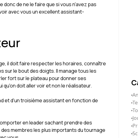
lle donc de ne le faire que si vous n'avez pas
avoir avec vous un excellent assistant-
teur
e, il doit faire respecter les horaires, connaître
s sur le bout des doigts. Il manage tous les
ler fort sur le plateau pour donner ses
C
 qu'on doit aller voir et non le réalisateur.
An
d et d'un troisième assistant en fonction de
Te
T
Jo
e comporter en leader sachant prendre des
Pr
'un des membres les plus importants du tournage
Sc
avec vous.