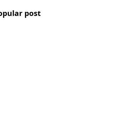
opular post
Les Accessoires
iPhone et
smartphone pour la
vidéo
Comment réussir
votre montage
vidéo