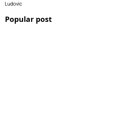
Ludovic
Popular post
Les Accessoires iPhone
et smartphone pour la
vidéo
Comment réussir votre
montage vidéo