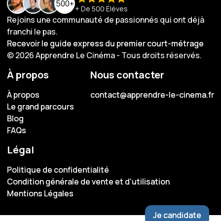
500+
+ De 500 Élèves
Rejoins une communauté de passionnés qui ont déjà
franchi le pas.
Recevoir le guide express du premier court-métrage
Recevoir le guide express du premier court-métrage
© 2026 Apprendre Le Cinéma - Tous droits réservés.
À propos
Nous contacter
À propos
À propos
contact@apprendre-le-cinema.fr
contact@apprendre-le-cinema.fr
Le grand parcours
Le grand parcours
Blog
Blog
FAQs
FAQs
Légal
Politique de confidentialité
Politique de confidentialité
Condition générale de vente et d'utilisation
Condition générale de vente et d'utilisation
Mentions Légales
Mentions Légales
Je candidate
Je candidate