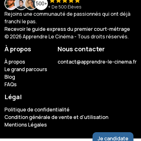
500+
+ De 500 Élèves
Rejoins une communauté de passionnés qui ont déjà
franchi le pas.
Recevoir le guide express du premier court-métrage
Recevoir le guide express du premier court-métrage
© 2026 Apprendre Le Cinéma - Tous droits réservés.
À propos
Nous contacter
À propos
À propos
contact@apprendre-le-cinema.fr
contact@apprendre-le-cinema.fr
Le grand parcours
Le grand parcours
Blog
Blog
FAQs
FAQs
Légal
Politique de confidentialité
Politique de confidentialité
Condition générale de vente et d'utilisation
Condition générale de vente et d'utilisation
Mentions Légales
Mentions Légales
Je candidate
Je candidate