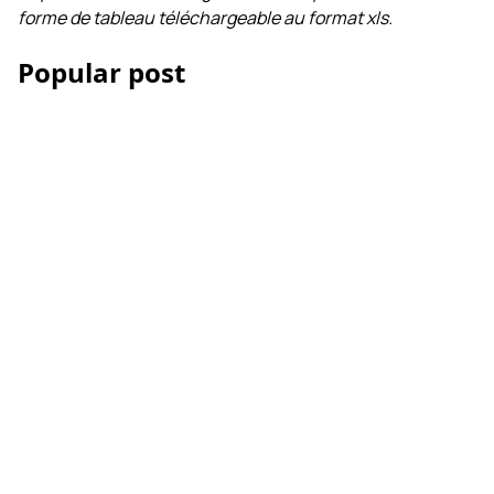
forme de tableau téléchargeable au format xls.
Popular post
Les Accessoires iPhone
et smartphone pour la
vidéo
Comment réussir votre
montage vidéo