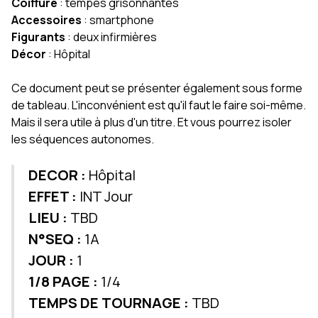
Coiffure
: tempes grisonnantes
Accessoires
: smartphone
Figurants
: deux infirmières
Décor
: Hôpital
Ce document peut se présenter également sous forme
de tableau. L'inconvénient est qu'il faut le faire soi-même.
Mais il sera utile à plus d'un titre. Et vous pourrez isoler
les séquences autonomes.
DECOR :
Hôpital
EFFET :
INT Jour
LIEU :
TBD
N°SEQ :
1A
JOUR :
1
1/8 PAGE :
1/4
TEMPS DE TOURNAGE :
TBD