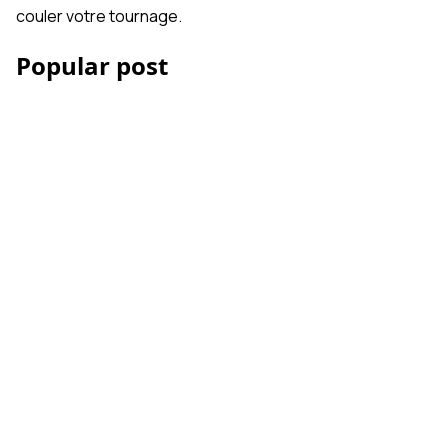
couler votre tournage.
Popular post
Les Accessoires iPhone
et smartphone pour la
vidéo
Comment réussir votre
montage vidéo