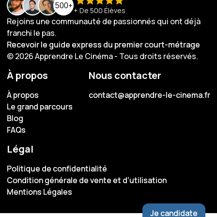
500+
+ De 500 Élèves
Rejoins une communauté de passionnés qui ont déjà
franchi le pas.
Recevoir le guide express du premier court-métrage
Recevoir le guide express du premier court-métrage
© 2026 Apprendre Le Cinéma - Tous droits réservés.
À propos
Nous contacter
À propos
À propos
contact@apprendre-le-cinema.fr
contact@apprendre-le-cinema.fr
Le grand parcours
Le grand parcours
Blog
Blog
FAQs
FAQs
Légal
Politique de confidentialité
Politique de confidentialité
Condition générale de vente et d'utilisation
Condition générale de vente et d'utilisation
Mentions Légales
Mentions Légales
Je candidate
Je candidate