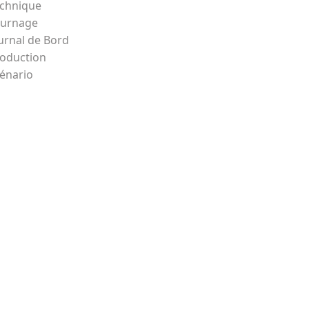
chnique
ournage
urnal de Bord
oduction
énario