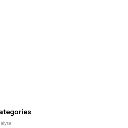
Comment réussir
votre montage
vidéo
Comment écrire un
scénario qui captive
ategories
alyse