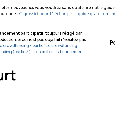
 êtes nouveau ici, vous voudrez sans doute lire notre guid
tournage :
Cliquez ici pour télécharger le guide gratuitemen
ancement participatif
, toujours rédigé par
uction. Si ce n'est pas déjà fait n'hésitez pas
P
e crowdfunding - partie 1
Le crowdfunding
nding (partie 3) - Les limites du financement
urt