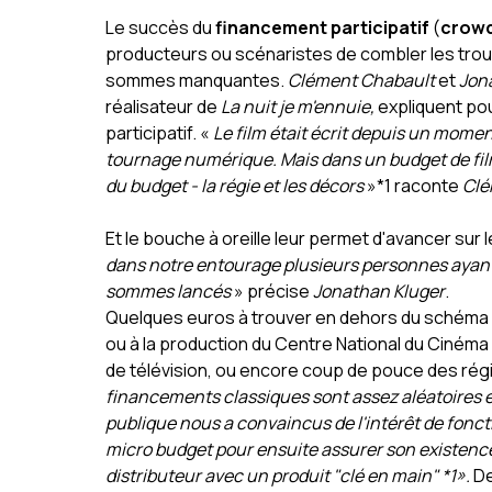
Le succès du
financement participatif
(
crowd
producteurs ou scénaristes de combler les trous
sommes manquantes.
Clément Chabault
et
Jon
réalisateur de
La nuit je m'ennuie,
expliquent pou
participatif. «
Le film était écrit depuis un momen
tournage numérique. Mais dans un budget de film,
du budget - la régie et les décors
»*1
raconte
Clé
Et le bouche à oreille leur permet d'avancer sur
dans notre entourage plusieurs personnes ayant 
sommes lancés
» précise
Jonathan Kluger
.
Quelques euros à trouver en dehors du schéma c
ou à la production du Centre National du Cinéma
de télévision, ou encore coup de pouce des régio
financements classiques sont assez aléatoires e
publique nous a convaincus de l'intérêt de foncti
micro budget pour ensuite assurer son existence
distributeur avec un produit "clé en main" *1».
De