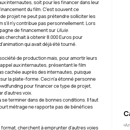
x internautes, soit pour les financer dans leur
u financement du film. C'est souvent ce
de projet ne peut pas prétendre solliciter les
lm s'il n'y contribue pas personnellement. Lors
campagne de financement sur
Ulule
.
lais cherchait à obtenir 8.000 Euros pour
'animation qui avait déjà été tourné.
société de production mais, pour amortir leurs
 appel aux internautes, présentant le film
pas cachée auprès des internautes, puisque
t sur la plate-forme. Ceci n'a étonné personne
owdfunding pour financer ce type de projet,
ar d'autres voix.
a pu se terminer dans de bonnes conditions. Il faut
e court métrage ne rapporte pas de bénéfices
C
An
ce format, cherchent à emprunter d'autres voies