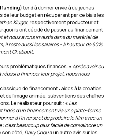
funding
) tend à donner envie à de jeunes
 de leur budget en récupérant par ce biais les
athan Kluger
, respectivement producteur et
rquoi ils ont décidé de passer au financement
t et nous avons investis dans du matériel de
 il reste aussi les salaires - à hauteur de 60%
ment Chabault
.
 leurs problématiques finances. «
Après avoir eu
réussi à financer leur projet, nous nous
lassique de financement : aides à la création
 et de l'image animée, subventions des chaînes
ns. Le réalisateur poursuit : «
Les
t l'idée d'un financement via une plate-forme
onner à l'inverse et de produire le film avec un
 ; c'est beaucoup plus facile de convaincre un
 son côté,
Davy Chou
a un autre avis sur les