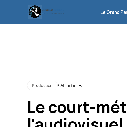
Le Grand Pa
Le Grand Pa
/ All articles
Production
Le court-métr
l'audiovisuel