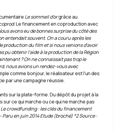
ocumentaire
Le sommeil d'or
grâce au
coprod.
Le financement en coproduction avec
ous avons eu de bonnes surprise du côté des
on entendait souvent. On a couru après les
 production du film et si nous venions d'avoir
s pu obtenir l'aide à la production de la Région
 maintenant ? On ne connaissait pas trop le
ard, nous avions un rendez-vous avec
mple comme bonjour, le réalisateur est l'un des
tie par une campagne réussie.
ts sur la plate-forme. Du dépôt du projet à la
es sur ce qui marche ou ce qui ne marche pas
: Le crowdfunding : les clés du financement
- Paru en juin 2014 Etude (broché) *2 Source :