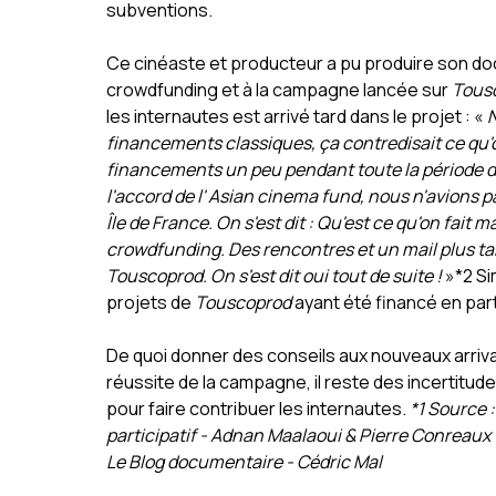
subventions.
Ce cinéaste et producteur a pu produire son d
crowdfunding et à la campagne lancée sur
Tous
les internautes est arrivé tard dans le projet : «
N
financements classiques, ça contredisait ce qu'
financements un peu pendant toute la période de
l'accord de l' Asian cinema fund, nous n'avions pa
Île de France. On s'est dit : Qu'est ce qu'on fait
crowdfunding. Des rencontres et un mail plus t
Touscoprod. On s'est dit oui tout de suite !
»*2 Si
projets de
Touscoprod
ayant été financé en par
De quoi donner des conseils aux nouveaux arrivan
réussite de la campagne, il reste des incertitud
pour faire contribuer les internautes.
*1 Source 
participatif - Adnan Maalaoui & Pierre Conreaux 
Le Blog documentaire - Cédric Mal