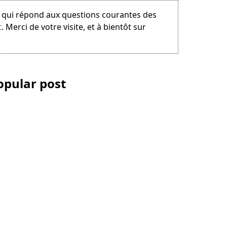
e qui répond aux questions courantes des
t
. Merci de votre visite, et à bientôt sur
opular post
Les Accessoires
iPhone et
smartphone pour la
vidéo