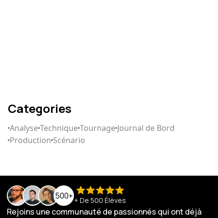
Comment écrire un
scénario qui captive
Categories
Analyse
Technique
Tournage
Journal de Bord
Production
Scénario
500+
+ De 500 Élèves
Rejoins une communauté de passionnés qui ont déjà