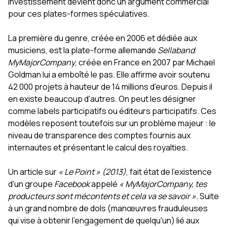
investissement devient donc un argument commercial
pour ces plates-formes spéculatives.
La première du genre, créée en 2006 et dédiée aux
musiciens, est la plate-forme allemande
Sellaband
.
MyMajorCompany
, créée en France en 2007 par Michael
Goldman lui a emboîté le pas. Elle affirme avoir soutenu
42 000 projets à hauteur de 14 millions d'euros. Depuis il
en existe beaucoup d'autres. On peut les désigner
comme labels participatifs ou éditeurs participatifs. Ces
modèles reposent toutefois sur un problème majeur : le
niveau de transparence des comptes fournis aux
internautes et présentant le calcul des royalties.
Un article sur
« Le Point » (2013)
, fait état de l'existence
d'un groupe
Facebook
appelé
« MyMajorCompany, tes
producteurs sont mécontents et cela va se savoir ».
Suite
à un grand nombre de dols (manœuvres frauduleuses
qui vise à obtenir l'engagement de quelqu'un) lié aux