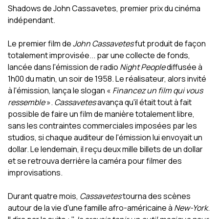
Shadows de John Cassavetes, premier prix du cinéma
indépendant.
Le premier film de
John Cassavetes
fut produit de façon
totalement improvisée... par une collecte de fonds,
lancée dans l'émission de radio
Night People
diffusée à
1h00 du matin, un soir de 1958. Le réalisateur, alors invité
à l'émission, lança le slogan «
Financez un film qui vous
ressemble
».
Cassavetes
avança qu'il était tout à fait
possible de faire un film de manière totalement libre,
sans les contraintes commerciales imposées par les
studios, si chaque auditeur de l'émission lui envoyait un
dollar. Le lendemain, il reçu deux mille billets de un dollar
et se retrouva derrière la caméra pour filmer des
improvisations.
Durant quatre mois,
Cassavetes
tourna des scènes
autour de la vie d'une famille afro-américaine à
New-York
.