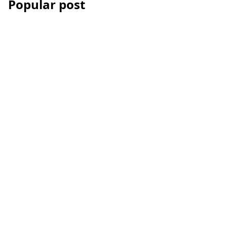
Popular post
Les Accessoires iPhone
et smartphone pour la
vidéo
Comment réussir votre
montage vidéo