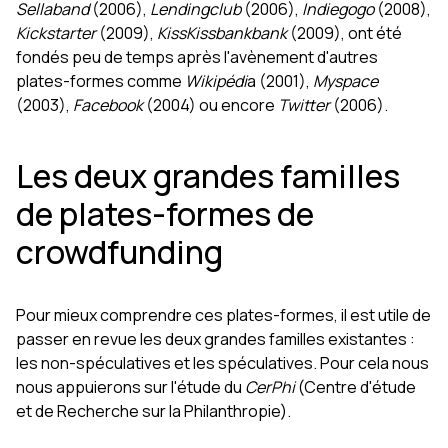
Sellaband
(2006),
Lendingclub
(2006),
Indiegogo
(2008),
Kickstarter
(2009),
KissKissbankbank
(2009), ont été
fondés peu de temps après l'avènement d'autres
plates-formes comme
Wikipédi
a (2001),
Myspace
(2003),
Facebook
(2004) ou encore
Twitter
(2006).
Les deux grandes familles
de plates-formes de
crowdfunding
Pour mieux comprendre ces plates-formes, il est utile de
passer en revue les deux grandes familles existantes :
les non-spéculatives et les spéculatives. Pour cela nous
nous appuierons sur l'étude du
CerPhi
(Centre d'étude
et de Recherche sur la Philanthropie).