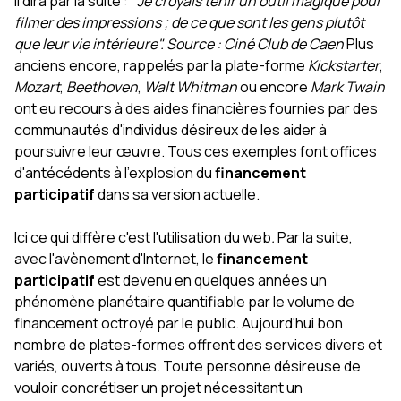
Il dira par la suite : "
Je croyais tenir un outil magique pour
filmer des impressions ; de ce que sont les gens plutôt
que leur vie intérieure".
Source : Ciné Club de Caen
Plus
anciens encore, rappelés par la plate-forme
Kickstarter
,
Mozart
,
Beethoven
,
Walt Whitman
ou encore
Mark Twain
ont eu recours à des aides financières fournies par des
communautés d'individus désireux de les aider à
poursuivre leur œuvre. Tous ces exemples font offices
d'antécédents à l'explosion du
financement
participatif
dans sa version actuelle.
Ici ce qui diffère c'est l'utilisation du web
.
Par la suite,
avec l'avènement d'Internet, le
financement
participatif
est devenu en quelques années un
phénomène planétaire quantifiable par le volume de
financement octroyé par le public. Aujourd'hui bon
nombre de plates-formes offrent des services divers et
variés, ouverts à tous. Toute personne désireuse de
vouloir concrétiser un projet nécessitant un