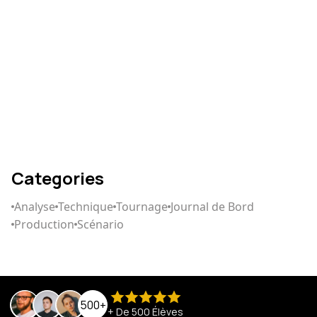
Comment écrire un
scénario qui captive
Categories
Analyse
Technique
Tournage
Journal de Bord
Production
Scénario
500+
+ De 500 Élèves