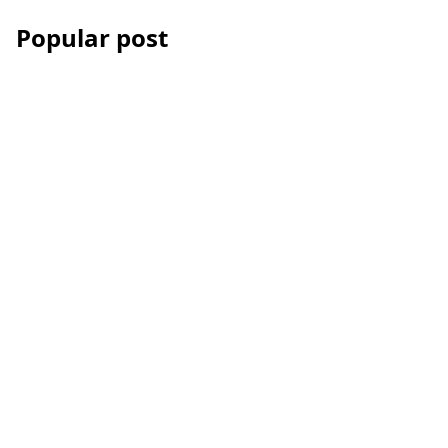
Popular post
Les Accessoires iPhone
et smartphone pour la
vidéo
Comment réussir votre
montage vidéo