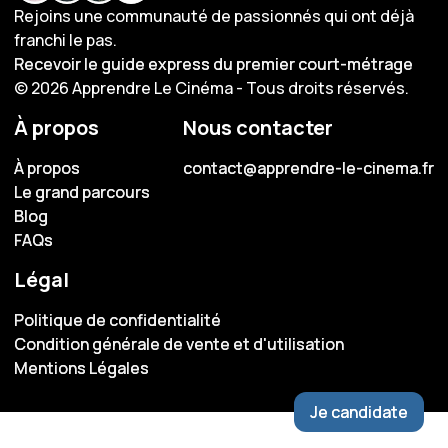
Rejoins une communauté de passionnés qui ont déjà
franchi le pas.
Recevoir le guide express du premier court-métrage
Recevoir le guide express du premier court-métrage
© 2026 Apprendre Le Cinéma - Tous droits réservés.
À propos
Nous contacter
À propos
À propos
contact@apprendre-le-cinema.fr
contact@apprendre-le-cinema.fr
Le grand parcours
Le grand parcours
Blog
Blog
FAQs
FAQs
Légal
Politique de confidentialité
Politique de confidentialité
Condition générale de vente et d'utilisation
Condition générale de vente et d'utilisation
Mentions Légales
Mentions Légales
Je candidate
Je candidate