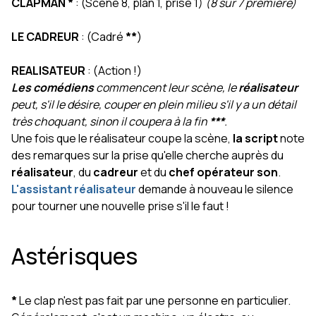
CLAPMAN *
: (Scène 8, plan 1, prise 1)
(8 sur 7 première)
LE CADREUR
: (Cadré
**
)
REALISATEUR
: (Action !)
Les comédiens
commencent leur scène, le
réalisateur
peut, s'il le désire, couper en plein milieu s'il y a un détail
très choquant, sinon il coupera à la fin
***
.
Une fois que le réalisateur coupe la scène,
la script
note
des remarques sur la prise qu'elle cherche auprès du
réalisateur
, du
cadreur
et du
chef opérateur son
.
L'assistant réalisateur
demande à nouveau le silence
pour tourner une nouvelle prise s'il le faut !
Astérisques
*
Le clap n'est pas fait par une personne en particulier.