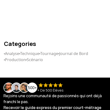
Comment écrire un
scénario qui captive
Categories
Analyse
Technique
Tournage
Journal de Bord
Production
Scénario
500+
+ De 500 Élèves
Rejoins une communauté de passionnés qui ont déjà
franchi le pas.
Recevoir le guide express du premier court-métrage
Recevoir le guide express du premier court-métrage