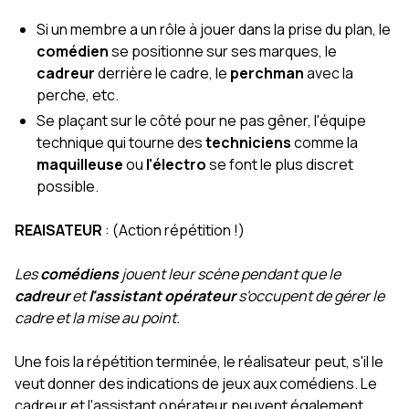
Si un membre a un rôle à jouer dans la prise du plan, le
comédien
se positionne sur ses marques, le
cadreur
derrière le cadre, le
perchman
avec la
perche, etc.
Se plaçant sur le côté pour ne pas gêner, l'équipe
technique qui tourne des
techniciens
comme la
maquilleuse
ou
l'électro
se font le plus discret
possible.
REAISATEUR
: (Action répétition !)
Les
comédiens
jouent leur scène pendant que le
cadreur
et
l'assistant opérateur
s'occupent de gérer le
cadre et la mise au point.
Une fois la répétition terminée, le réalisateur peut, s'il le
veut donner des indications de jeux aux comédiens. Le
cadreur et l'assistant opérateur peuvent également