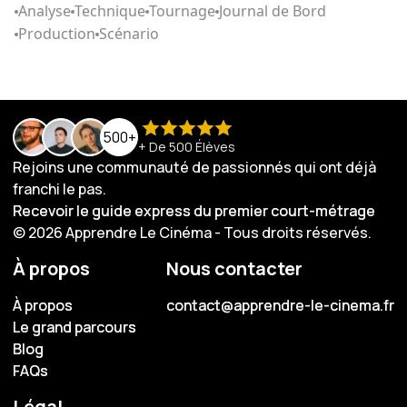
Analyse
Technique
Tournage
Journal de Bord
Production
Scénario
500+
+ De 500 Élèves
Rejoins une communauté de passionnés qui ont déjà
franchi le pas.
Recevoir le guide express du premier court-métrage
Recevoir le guide express du premier court-métrage
© 2026 Apprendre Le Cinéma - Tous droits réservés.
À propos
Nous contacter
À propos
À propos
contact@apprendre-le-cinema.fr
contact@apprendre-le-cinema.fr
Le grand parcours
Le grand parcours
Blog
Blog
FAQs
FAQs
Légal