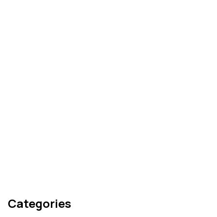
Comment réussir votre
montage vidéo
Comment écrire un
scénario qui captive
Categories