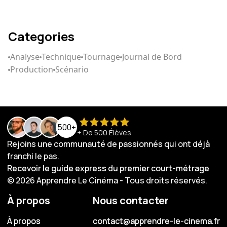
Categories
Analyse
Technique
Tournage
Journal de Bord
Production
Scénario
500+
+ De 500 Élèves
Rejoins une communauté de passionnés qui ont déjà
franchi le pas.
Recevoir le guide express du premier court-métrage
Recevoir le guide express du premier court-métrage
© 2026 Apprendre Le Cinéma - Tous droits réservés.
À propos
Nous contacter
À propos
À propos
contact@apprendre-le-cinema.fr
contact@apprendre-le-cinema.fr