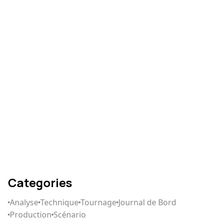
Comment réussir votre
montage vidéo
Comment écrire un
scénario qui captive
Categories
Analyse
Technique
Tournage
Journal de Bord
Production
Scénario