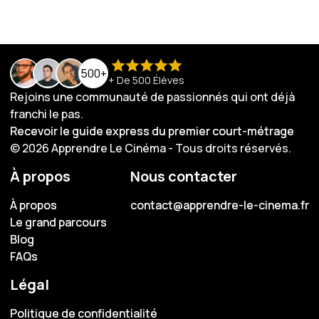
500+
+ De 500 Élèves
Rejoins une communauté de passionnés qui ont déjà
franchi le pas.
Recevoir le guide express du premier court-métrage
Recevoir le guide express du premier court-métrage
© 2026 Apprendre Le Cinéma - Tous droits réservés.
À propos
Nous contacter
À propos
À propos
contact@apprendre-le-cinema.fr
contact@apprendre-le-cinema.fr
Le grand parcours
Le grand parcours
Blog
Blog
FAQs
FAQs
Légal
Politique de confidentialité
Politique de confidentialité