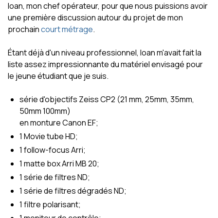
Ioan, mon chef opérateur, pour que nous puissions avoir
une première discussion autour du projet de mon
prochain
court métrage
.
Étant déjà d'un niveau professionnel, Ioan m'avait fait la
liste assez impressionnante du matériel envisagé pour
le jeune étudiant que je suis.
série d'objectifs Zeiss CP2 (21 mm, 25mm, 35mm,
50mm 100mm)
en monture Canon EF;
1 Movie tube HD;
1 follow-focus Arri;
1 matte box Arri MB 20;
1 série de filtres ND;
1 série de filtres dégradés ND;
1 filtre polarisant;