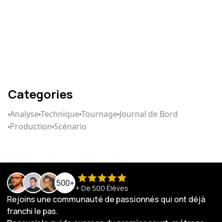
Comment écrire un
scénario qui captive
Categories
Analyse
Technique
Tournage
Journal de Bord
Production
Scénario
500+
+ De 500 Élèves
Rejoins une communauté de passionnés qui ont déjà
franchi le pas.