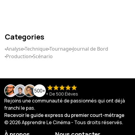
scénario qui captive
Categories
Analyse
Technique
Tournage
Journal de Bord
Production
Scénario
500+
+ De 500 Élèves
Rejoins une communauté de passionnés qui ont déjà
franchi le pas.
Recevoir le guide express du premier court-métrage
Recevoir le guide express du premier court-métrage
© 2026 Apprendre Le Cinéma - Tous droits réservés.
À propos
Nous contacter