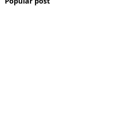
Popular post
Les Accessoires iPhone
et smartphone pour la
vidéo
Comment réussir votre
montage vidéo