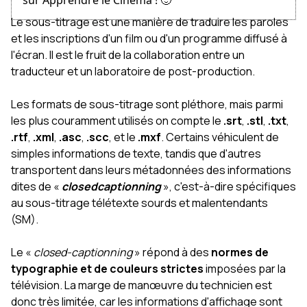
sur Apprendre le Cinéma ! 🙂
Le sous-titrage est une manière de traduire les paroles
et les inscriptions d'un film ou d'un programme diffusé à
l'écran. Il est le fruit de la collaboration entre un
traducteur et un laboratoire de post-production.
Les formats de sous-titrage sont pléthore, mais parmi
les plus couramment utilisés on compte le
.srt
,
.stl
,
.txt
,
.rtf
,
.xml
,
.asc
,
.scc
, et le
.mxf
. Certains véhiculent de
simples informations de texte, tandis que d'autres
transportent dans leurs métadonnées des informations
dites de «
closedcaptionning
», c'est-à-dire spécifiques
au sous-titrage télétexte sourds et malentendants
(SM).
Le «
closed-captionning
» répond à des
normes de
typographie et de couleurs strictes
imposées par la
télévision. La marge de manœuvre du technicien est
donc très limitée, car les informations d'affichage sont