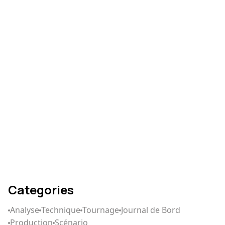
Comment réussir votre
montage vidéo
Comment écrire un
scénario qui captive
Categories
Analyse
Technique
Tournage
Journal de Bord
Production
Scénario