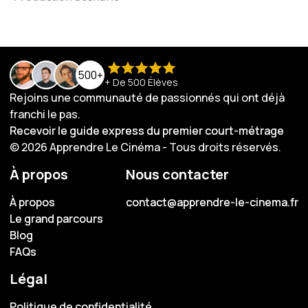
500+
+ De 500 Élèves
Rejoins une communauté de passionnés qui ont déjà
franchi le pas.
Recevoir le guide express du premier court-métrage
Recevoir le guide express du premier court-métrage
© 2026 Apprendre Le Cinéma - Tous droits réservés.
À propos
Nous contacter
À propos
À propos
contact@apprendre-le-cinema.fr
contact@apprendre-le-cinema.fr
Le grand parcours
Le grand parcours
Blog
Blog
FAQs
FAQs
Légal
Politique de confidentialité
Politique de confidentialité