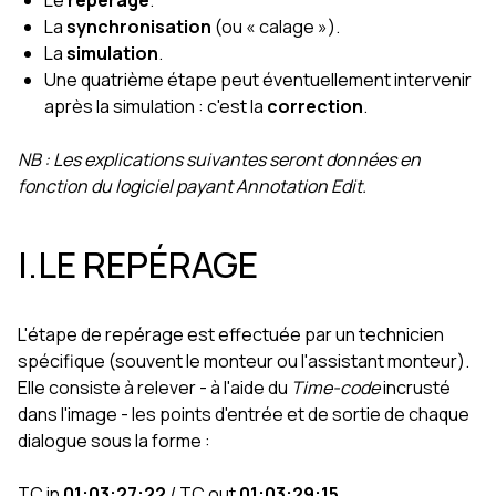
Le
repérage
.
La
synchronisation
(ou « calage »).
La
simulation
.
Une quatrième étape peut éventuellement intervenir
après la simulation : c'est la
correction
.
NB : Les explications suivantes seront données en
fonction du logiciel payant Annotation Edit.
I.LE REPÉRAGE
L'étape de repérage est effectuée par un technicien
spécifique (souvent le monteur ou l'assistant monteur).
Elle consiste à relever - à l'aide du
Time-code
incrusté
dans l'image - les points d'entrée et de sortie de chaque
dialogue sous la forme :
TC in
01:03:27:22
/ TC out
01:03:29:15