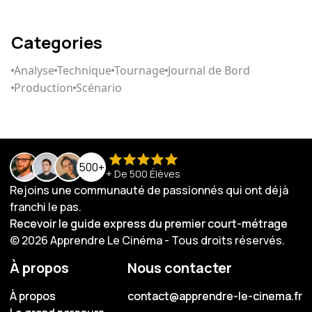
Categories
Analyse
Technique
Tournage
Journal de Bord
Production
Scénario
500+
+ De 500 Élèves
Rejoins une communauté de passionnés qui ont déjà
franchi le pas.
Recevoir le guide express du premier court-métrage
Recevoir le guide express du premier court-métrage
© 2026 Apprendre Le Cinéma - Tous droits réservés.
À propos
Nous contacter
À propos
À propos
contact@apprendre-le-cinema.fr
contact@apprendre-le-cinema.fr