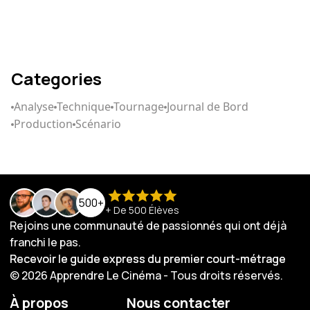
Categories
Analyse
Technique
Tournage
Journal de Bord
Production
Scénario
500+
+ De 500 Élèves
Rejoins une communauté de passionnés qui ont déjà
franchi le pas.
Recevoir le guide express du premier court-métrage
Recevoir le guide express du premier court-métrage
© 2026 Apprendre Le Cinéma - Tous droits réservés.
À propos
Nous contacter