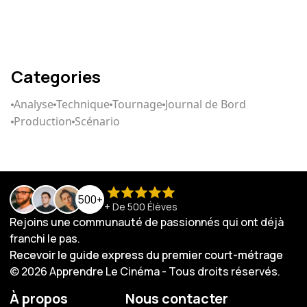
Categories
Analyse
Technique
Tournage
Journal de Bord
Production
Scénario
500+
+ De 500 Élèves
Rejoins une communauté de passionnés qui ont déjà
franchi le pas.
Recevoir le guide express du premier court-métrage
Recevoir le guide express du premier court-métrage
© 2026 Apprendre Le Cinéma - Tous droits réservés.
À propos
Nous contacter