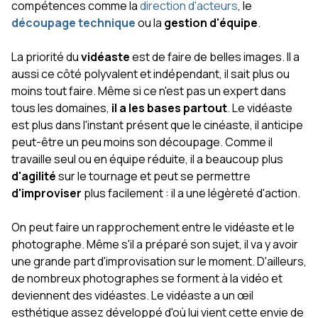
compétences comme la
direction d'acteurs
, le
découpage technique
ou la
gestion d'équipe
.
La priorité du
vidéaste
est de faire de belles images. Il a
aussi ce côté polyvalent et indépendant, il sait plus ou
moins tout faire. Même si ce n'est pas un expert dans
tous les domaines,
il a les bases partout
. Le vidéaste
est plus dans l'instant présent que le cinéaste, il anticipe
peut-être un peu moins son découpage. Comme il
travaille seul ou en équipe réduite, il a beaucoup plus
d'agilité
sur le tournage et peut se permettre
d'improviser
plus facilement : il a une légèreté d'action.
On peut faire un rapprochement entre le vidéaste et le
photographe. Même s'il a préparé son sujet, il va y avoir
une grande part d'improvisation sur le moment. D'ailleurs,
de nombreux photographes se forment à la vidéo et
deviennent des vidéastes. Le vidéaste a un œil
esthétique assez développé d'où lui vient cette envie de