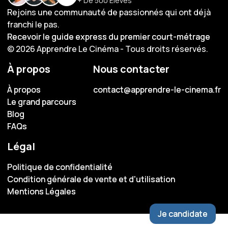
+ De 500 Élèves
Rejoins une communauté de passionnés qui ont déjà
franchi le pas.
Recevoir le guide express du premier court-métrage
Recevoir le guide express du premier court-métrage
© 2026 Apprendre Le Cinéma - Tous droits réservés.
À propos
Nous contacter
À propos
À propos
contact@apprendre-le-cinema.fr
contact@apprendre-le-cinema.fr
Le grand parcours
Le grand parcours
Blog
Blog
FAQs
FAQs
Légal
Politique de confidentialité
Politique de confidentialité
Condition générale de vente et d'utilisation
Condition générale de vente et d'utilisation
Mentions Légales
Mentions Légales
Je candidate
Je candidate