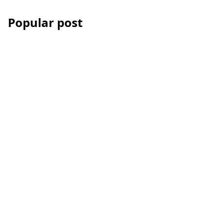
Popular post
Les Accessoires iPhone
et smartphone pour la
vidéo
Comment réussir votre
montage vidéo