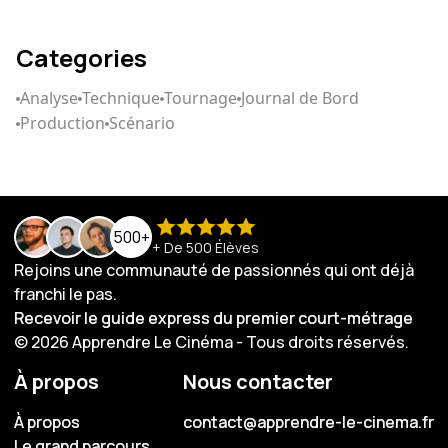
Categories
Analyse
Technique
Tournage
Journal de Bord
Production
Scénario
500+
+ De 500 Élèves
Rejoins une communauté de passionnés qui ont déjà
franchi le pas.
Recevoir le guide express du premier court-métrage
Recevoir le guide express du premier court-métrage
© 2026 Apprendre Le Cinéma - Tous droits réservés.
À propos
Nous contacter
À propos
À propos
contact@apprendre-le-cinema.fr
contact@apprendre-le-cinema.fr
Le grand parcours
Le grand parcours