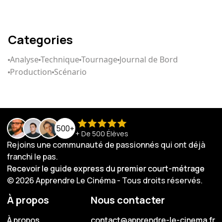
Categories
Analyse
Technique
Tournage
Journal de Bord
Production
Scénario
500+
+ De 500 Élèves
Rejoins une communauté de passionnés qui ont déjà
franchi le pas.
Recevoir le guide express du premier court-métrage
Recevoir le guide express du premier court-métrage
© 2026 Apprendre Le Cinéma - Tous droits réservés.
À propos
Nous contacter
À propos
À propos
contact@apprendre-le-cinema.fr
contact@apprendre-le-cinema.fr