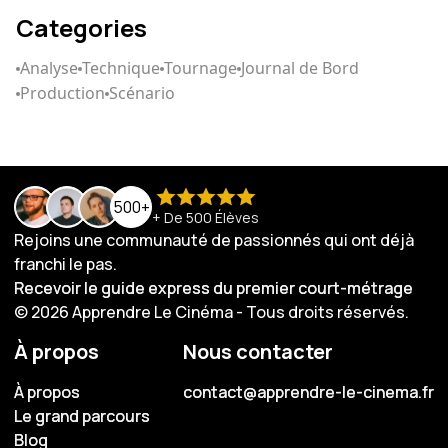
Categories
Analyse
Technique
Tournage
Journal de Bord
Production
Scénario
500+
+ De 500 Élèves
Rejoins une communauté de passionnés qui ont déjà
franchi le pas.
Recevoir le guide express du premier court-métrage
Recevoir le guide express du premier court-métrage
© 2026 Apprendre Le Cinéma - Tous droits réservés.
À propos
Nous contacter
À propos
À propos
contact@apprendre-le-cinema.fr
contact@apprendre-le-cinema.fr
Le grand parcours
Le grand parcours
Blog
Blog