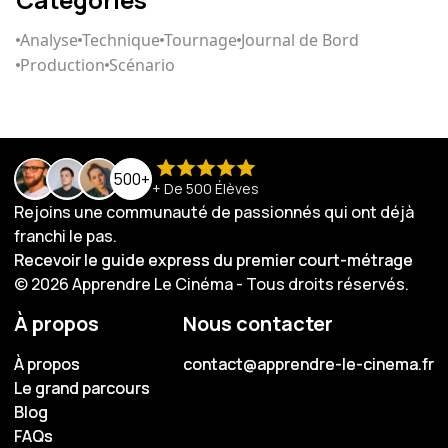
Analyse
Technique
Tournage
Journal de Bord
Production
Scénario
500+
+ De 500 Élèves
Rejoins une communauté de passionnés qui ont déjà
franchi le pas.
Recevoir le guide express du premier court-métrage
Recevoir le guide express du premier court-métrage
© 2026 Apprendre Le Cinéma - Tous droits réservés.
À propos
Nous contacter
À propos
À propos
contact@apprendre-le-cinema.fr
contact@apprendre-le-cinema.fr
Le grand parcours
Le grand parcours
Blog
Blog
FAQs
FAQs