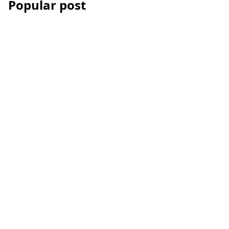
Popular post
Les Accessoires iPhone
et smartphone pour la
vidéo
Comment réussir votre
montage vidéo