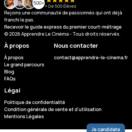
500+
+ De 500 Élèves
Rejoins une communauté de passionnés qui ont déjà
franchi le pas.
Recevoir le guide express du premier court-métrage
Recevoir le guide express du premier court-métrage
© 2026 Apprendre Le Cinéma - Tous droits réservés.
À propos
Nous contacter
À propos
À propos
contact@apprendre-le-cinema.fr
contact@apprendre-le-cinema.fr
Le grand parcours
Le grand parcours
Blog
Blog
FAQs
FAQs
Légal
Politique de confidentialité
Politique de confidentialité
Condition générale de vente et d'utilisation
Condition générale de vente et d'utilisation
Mentions Légales
Mentions Légales
Je candidate
Je candidate