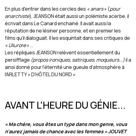
En plus d'entrer dans les cercles des
« anars
» (
pour
anarchiste
), JEANSON était aussi un polémiste acerbe, il
écrivait dans Le Canard enchainé. Il avait aussi la
réputation de ne lésiner personne, et en premier les
films qu'il dialoguait. Il les esquintait dans ses critiques de
« L'Aurore
»...
Les répliques JEANSON relèvent essentiellement du
persifflage
(propos ironiques, satiriques, moqueurs...)
il a
ainsi donné pour l'éternité une gueule d'atmosphère à
l'ARLETTY « D'HÔTEL DU NORD »
AVANT L'HEURE DU GÉNIE...
« Ma chère, vous êtes un type dans mon genre, vous
n'aurez jamais de chance avec les femmes » JOUVET