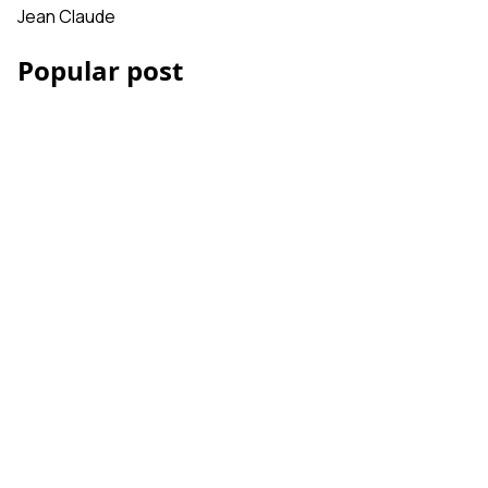
Jean Claude
Popular post
Les Accessoires iPhone
et smartphone pour la
vidéo
Comment réussir votre
montage vidéo