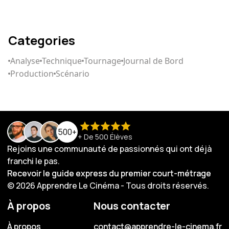
Categories
Analyse
Technique
Tournage
Journal de Bord
Production
Scénario
500+
+ De 500 Élèves
Rejoins une communauté de passionnés qui ont déjà
franchi le pas.
Recevoir le guide express du premier court-métrage
Recevoir le guide express du premier court-métrage
© 2026 Apprendre Le Cinéma - Tous droits réservés.
À propos
Nous contacter
À propos
À propos
contact@apprendre-le-cinema.fr
contact@apprendre-le-cinema.fr