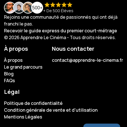
500+
+ De 500 Élèves
Rejoins une communauté de passionnés qui ont déjà
franchi le pas.
Recevoir le guide express du premier court-métrage
Recevoir le guide express du premier court-métrage
© 2026 Apprendre Le Cinéma - Tous droits réservés.
À propos
Nous contacter
À propos
À propos
contact@apprendre-le-cinema.fr
contact@apprendre-le-cinema.fr
Le grand parcours
Le grand parcours
Blog
Blog
FAQs
FAQs
Légal
Politique de confidentialité
Politique de confidentialité
Condition générale de vente et d'utilisation
Condition générale de vente et d'utilisation
Mentions Légales
Mentions Légales