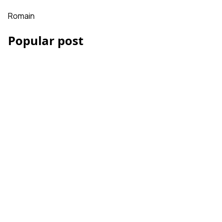
Romain
Popular post
Les Accessoires iPhone
et smartphone pour la
vidéo
Comment réussir votre
montage vidéo