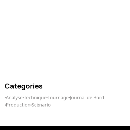
Comment écrire un
scénario qui captive
Categories
Analyse
Technique
Tournage
Journal de Bord
Production
Scénario