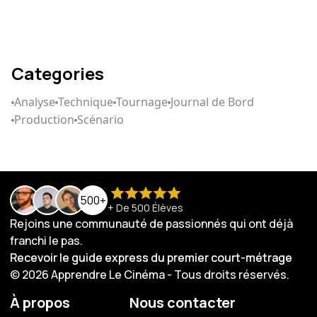
Categories
Analyse
Technique
Tournage
Journal de Bord
Production
Scénario
500+
+ De 500 Élèves
Rejoins une communauté de passionnés qui ont déjà
franchi le pas.
Recevoir le guide express du premier court-métrage
Recevoir le guide express du premier court-métrage
© 2026 Apprendre Le Cinéma - Tous droits réservés.
À propos
Nous contacter