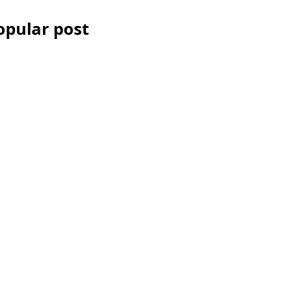
opular post
Les Accessoires
iPhone et
smartphone pour la
vidéo
Comment réussir
votre montage
vidéo