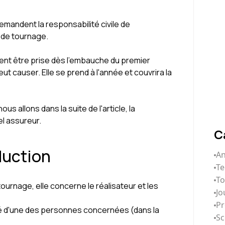
 demandent la responsabilité civile de
n de tournage.
ment être prise dès l'embauche du premier
ut causer. Elle se prend à l'année et couvrira la
 allons dans la suite de l'article, la
el assureur.
C
duction
An
Te
T
tournage, elle concerne le réalisateur et les
Jo
Pr
lité d'une des personnes concernées (dans la
Sc