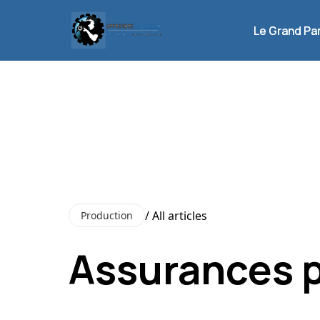
Le Grand Pa
Le Grand Pa
/ All articles
Production
Assurances p