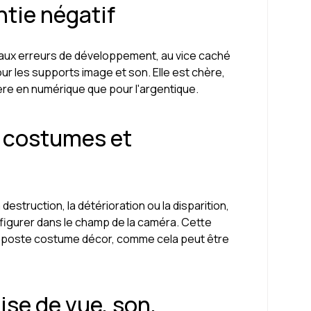
tie négatif
die, aux erreurs de développement, au vice caché
our les supports image et son. Elle est chère,
ère en numérique que pour l'argentique.
r costumes et
 destruction, la détérioration ou la disparition,
igurer dans le champ de la caméra. Cette
r le poste costume décor, comme cela peut être
ise de vue, son,