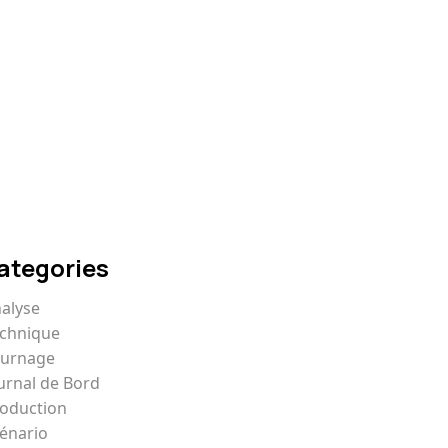
Comment écrire un
scénario qui captive
ategories
alyse
chnique
ournage
urnal de Bord
oduction
énario